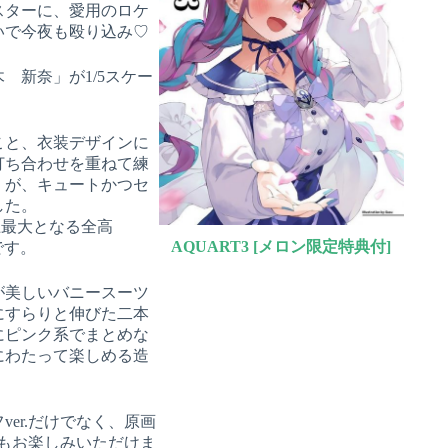
スターに、愛用のロケ
いで今夜も殴り込み♡
 新奈」が1/5スケー
こと、衣装デザインに
打ち合わせを重ねて練
」が、キュートかつセ
した。
上最大となる全高
AQUART3 [メロン限定特典付]
です。
が美しいバニースーツ
にすらりと伸びた二本
にピンク系でまとめな
にわたって楽しめる造
er.だけでなく、原画
.もお楽しみいただけま