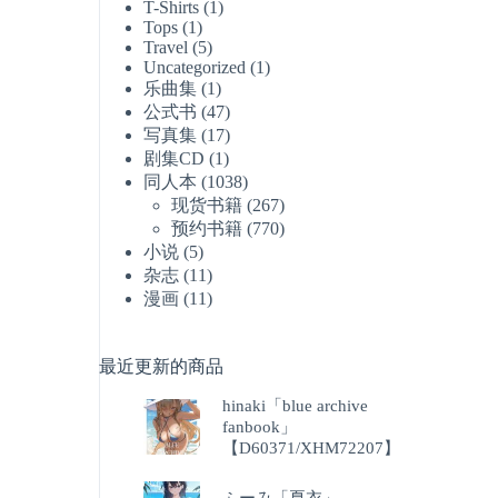
T-Shirts
(1)
Tops
(1)
Travel
(5)
Uncategorized
(1)
乐曲集
(1)
公式书
(47)
写真集
(17)
剧集CD
(1)
同人本
(1038)
现货书籍
(267)
预约书籍
(770)
小说
(5)
杂志
(11)
漫画
(11)
最近更新的商品
hinaki「blue archive
fanbook」
【D60371/XHM72207】
ふーみ「夏衣」