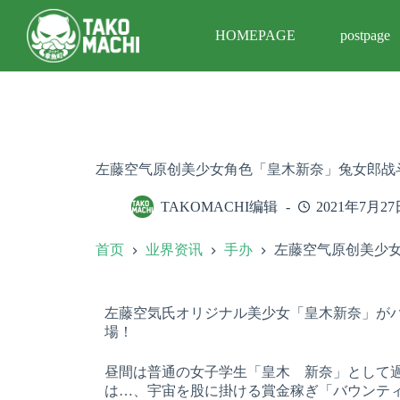
跳
HOMEPAGE
postpage
过
内
容
左藤空气原创美少女角色「皇木新奈」兔女郎战
TAKOMACHI编辑
2021年7月27
首页
业界资讯
手办
左藤空气原创美少
左藤空気氏オリジナル美少女「皇木新奈」が
場！
昼間は普通の女子学生「皇木 新奈」として
は…、宇宙を股に掛ける賞金稼ぎ「バウンテ