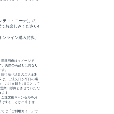
ンティ・ニーナ)」の
でお楽しみください!
オンライン購入特典）
）
● 掲載画像はイメージで
す。実際の商品とは異なり
ます。
● 銀行振り込みのご入金期
限は、ご注文日が平日の場
合、ご注文日を1日目として
7営業日以内とさせていただ
きます。
● ご注文後キャンセルをお
受けすることが出来ませ
しては「ご利用ガイド」で