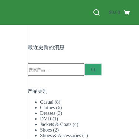
$
0.00
最近更新的消息
产品类别
Casual
(8)
Clothes
(6)
Dresses
(3)
DVD
(1)
Jackets & Coats
(4)
Shoes
(2)
Shoes & Accessories
(1)