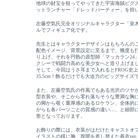
地球の財宝を狙ってやってきた宇宙海賊ピグ
ットランチャー「ドレッドパーティー」を担
左藤空気氏完全オリジナルキャラクター「皇木
ルでフィギュア化です。
先生とはキャラクターデザインはもちろんの
配色イメージ、背景設定に至るまで、幾度も
り上げ、それを円熟の原型師「マッカラン24
クシーで戦闘力高めな美少女へと造り上げま
そして、今回はうさ耳まで入れるとFROG史
35.5cm！飾るだけでも大迫力のビッグサイズ
また、左藤空気氏の作風でもある光沢のツヤ
型衣装や、そこから零れ落ちそうな豊満な胸
の脚から覗く重厚感のあるロケラン、全体的
がらも各パーツごとの質感の違い…、と細部
形となっております。
お飾りの際には、衣装がはだけたキャストオフv
イラストの様に胸、股間を差し替えた着衣ver