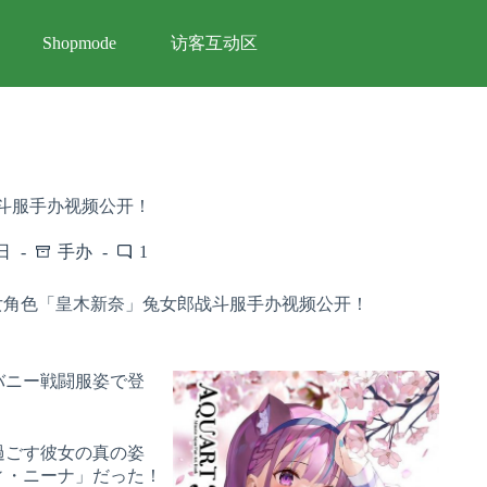
访客互动区
Shopmode
斗服手办视频公开！
日
手办
1
女角色「皇木新奈」兔女郎战斗服手办视频公开！
バニー戦闘服姿で登
過ごす彼女の真の姿
ィ・ニーナ」だった！