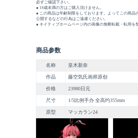
必ずご確認下さい。
● 18歳未満の方はご購入頂けません。
● この商品は年齢制限をしております。よってこの商品
公開するなどの行為はご遠慮ください。
● ネイティブホームページ内の画像の無断転載・転用を
商品参数
名称
皇木新奈
作品
藤空気氏画师原创
价格
23980日元
尺寸
1/5比例手办 全高约355mm
原型
マッカラン24