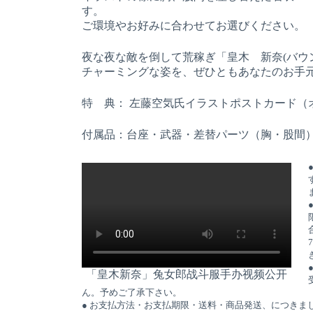
す。
ご環境やお好みに合わせてお選びください。
夜な夜な敵を倒して荒稼ぎ「皇木 新奈(バウ
チャーミングな姿を、ぜひともあなたのお手元
特 典： 左藤空気氏イラストポストカード（
付属品：台座・武器・差替パーツ（胸・股間
「皇木新奈」兔女郎战斗服手办视频公开
ん。予めご了承下さい。
● お支払方法・お支払期限・送料・商品発送、につきま