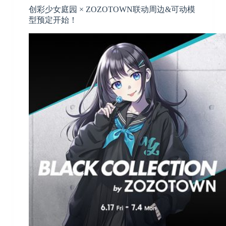
创彩少女庭园 × ZOZOTOWN联动周边&可动模
型预定开始！