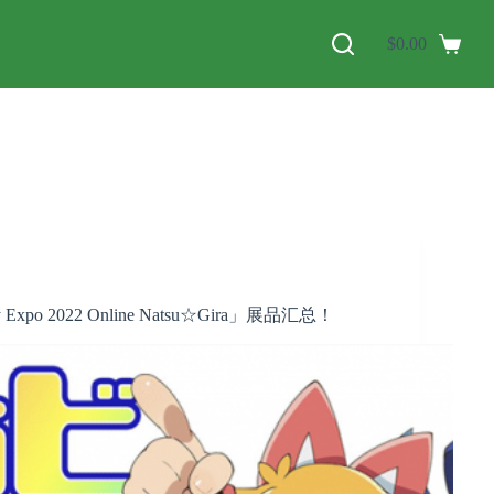
$
0.00
xpo 2022 Online Natsu☆Gira」展品汇总！