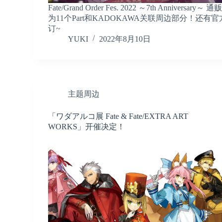
Fate/Grand Order Fes. 2022 ～7th Anniver
为11个Part和KADOKAWA关联周边部分！还有
订~
YUKI
2022年8月10日
主题周边
「ワダアルコ展 Fate & Fate/EXTRA ART
WORKS」开催决定！