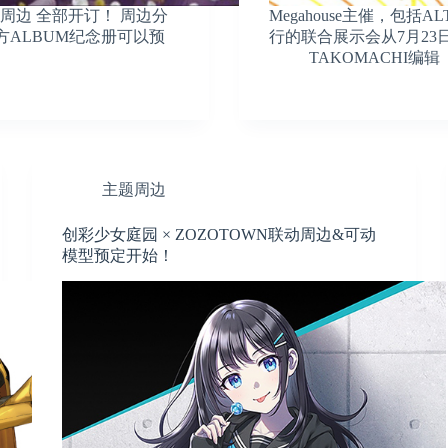
sary～ 通贩周边 全部开订！ 周边分
Megahouse主催，包括A
官方ALBUM纪念册可以预
行的联合展示会从7月23
TAKOMACHI编辑
主题周边
创彩少女庭园 × ZOZOTOWN联动周边&可动
模型预定开始！