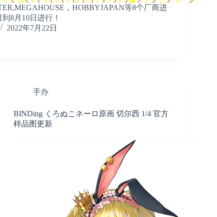
LTER,MEGAHOUSE，HOBBYJAPAN等8个厂商进
日到8月10日进行！
2022年7月22日
手办
BINDing くろぬこネーロ原画 切尔西 1/4 官方
样品图更新