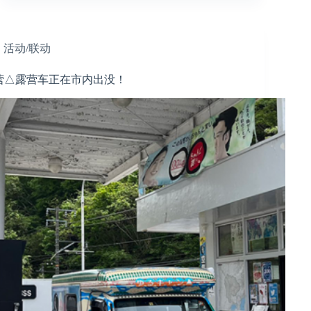
,
活动/联动
营△露营车正在市内出没！