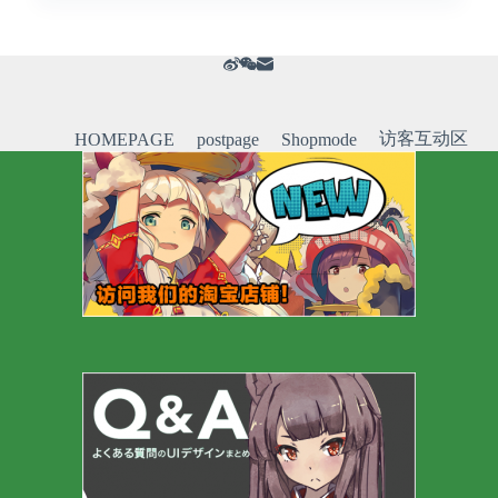
访客互动区
HOMEPAGE
postpage
Shopmode