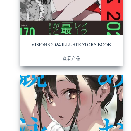
VISIONS 2024 ILLUSTRATORS BOOK
查看产品