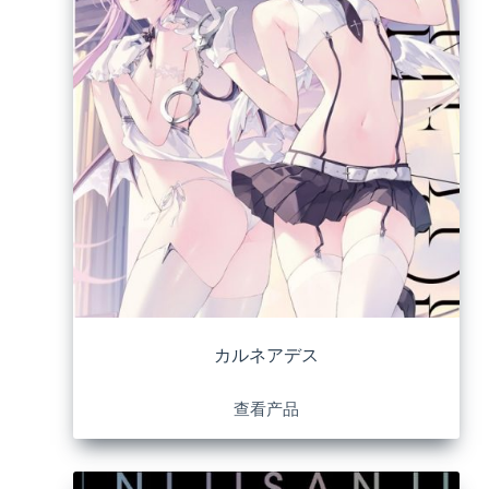
カルネアデス
查看产品