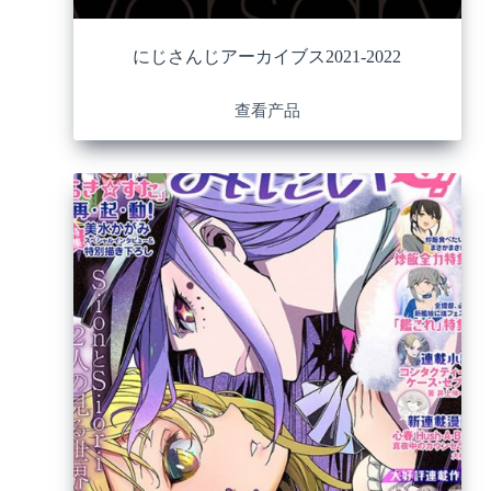
にじさんじアーカイブス2021-2022
查看产品