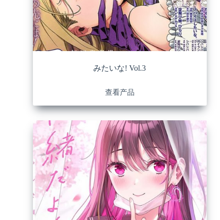
みたいな! Vol.3
查看产品