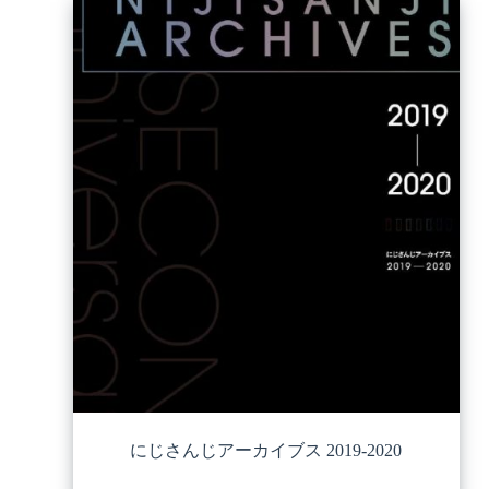
にじさんじアーカイブス 2019-2020