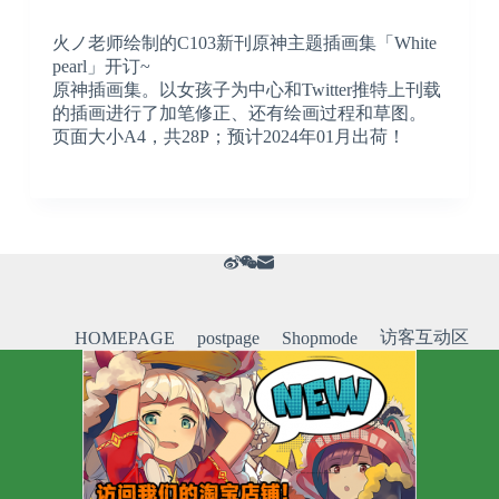
火ノ老师绘制的C103新刊原神主题插画集「White
pearl」开订~
原神插画集。以女孩子为中心和Twitter推特上刊载
的插画进行了加笔修正、还有绘画过程和草图。
页面大小A4，共28P；预计2024年01月出荷！
访客互动区
HOMEPAGE
postpage
Shopmode