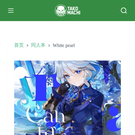
跳
过
内
容
首页
同人本
White pearl