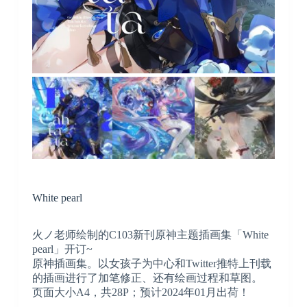
White pearl
火ノ老师绘制的C103新刊原神主题插画集「White
pearl」开订~
原神插画集。以女孩子为中心和Twitter推特上刊载
的插画进行了加笔修正、还有绘画过程和草图。
页面大小A4，共28P；预计2024年01月出荷！