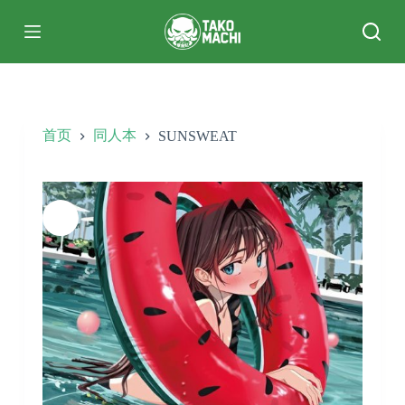
跳
过
内
容
首页
同人本
SUNSWEAT