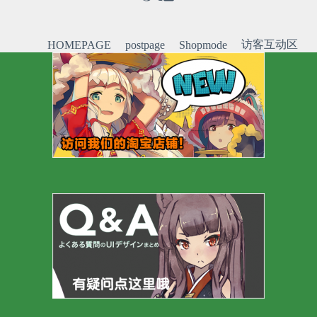
访客互动区
HOMEPAGE
postpage
Shopmode