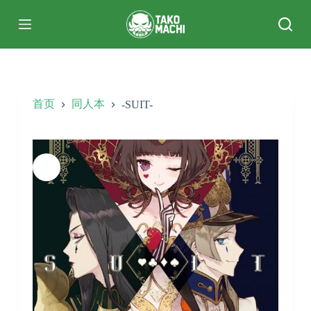
跳
过
内
容
首页
同人本
-SUIT-