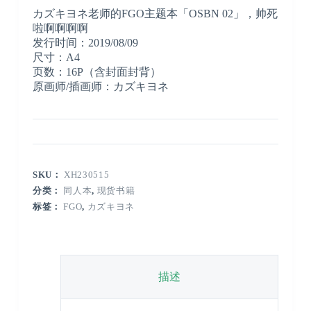
カズキヨネ老师的FGO主题本「OSBN 02」，帅死
啦啊啊啊啊
发行时间：2019/08/09
尺寸：A4
页数：16P（含封面封背）
原画师/插画师：カズキヨネ
SKU：
XH230515
分类：
同人本
,
现货书籍
标签：
FGO
,
カズキヨネ
描述