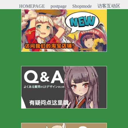
访客互动区
HOMEPAGE
postpage
Shopmode