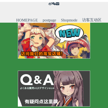
访客互动区
HOMEPAGE
postpage
Shopmode