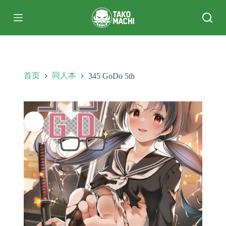
跳
过
内
容
首页
同人本
345 GoDo 5th