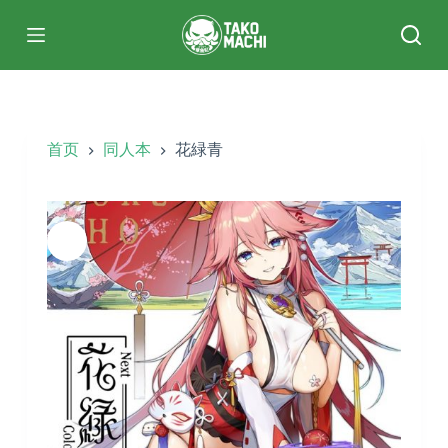
跳
过
内
容
首页
同人本
花緑青