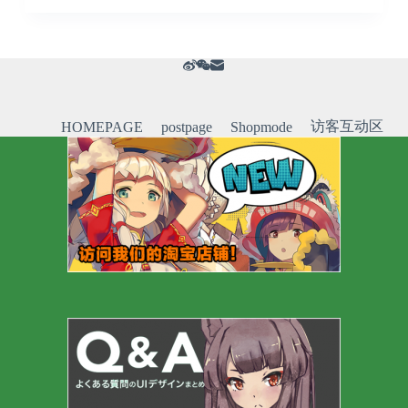
访客互动区
HOMEPAGE
postpage
Shopmode