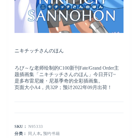
ニキチッチさんのほん
ろび～な老师绘制的C100新刊Fate/Grand Order主
题插画集「ニキチッチさんのほん」今日开订~
是多布雷尼娅・尼基季奇的全彩插画集。
页面大小A4，共32P；预计2022年09月出荷！
SKU：
N95333
分类：
同人本
,
预约书籍