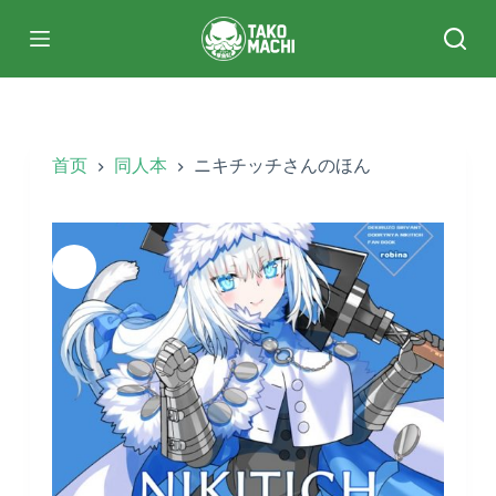
跳
过
内
容
首页
同人本
ニキチッチさんのほん