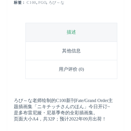
标签：
C100
,
FGO
,
ろび～な
描述
其他信息
用户评价 (0)
ろび～な老师绘制的C100新刊Fate/Grand Order主
题插画集「ニキチッチさんのほん」今日开订~
是多布雷尼娅・尼基季奇的全彩插画集。
页面大小A4，共32P；预计2022年09月出荷！