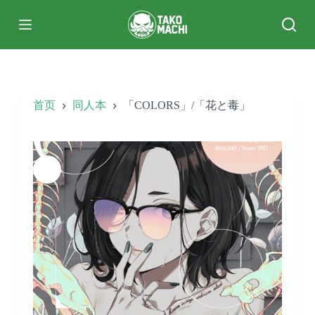
跳
过
内
容
首页
同人本
「COLORS」/「花と毒」