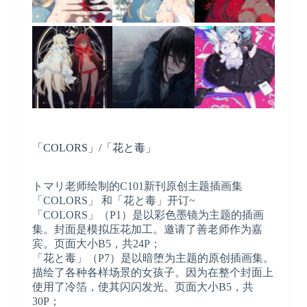
「COLORS」/「花と毒」
トマリ老师绘制的C101新刊原创主题插画集
「COLORS」 和「花と毒」开订~
「COLORS」（P1）是以彩色墨镜为主题的插画
集。封面是模拟压花加工。邀请了善老师作为嘉
宾。页面大小B5，共24P；
「花と毒」（P7）是以暗堕为主题的原创插画集。
描绘了各种各样场景的女孩子。因为在整个封面上
使用了冷箔，使其闪闪发光。页面大小B5，共
30P；