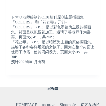
トマリ老师绘制的C101新刊原创主题插画集
「COLORS」 和「花と毒」开订~
「COLORS」（P1）是以彩色墨镜为主题的插画
集。封面是模拟压花加工。邀请了善老师作为嘉
宾。页面大小B5，共24P；
「花と毒」（P7）是以暗堕为主题的原创插画集。
描绘了各种各样场景的女孩子。因为在整个封面上
使用了冷箔，使其闪闪发光。页面大小B5，共
30P；
预计2023年01月出荷！
访客互动区
HOMEPAGE
postpage
Shopmode