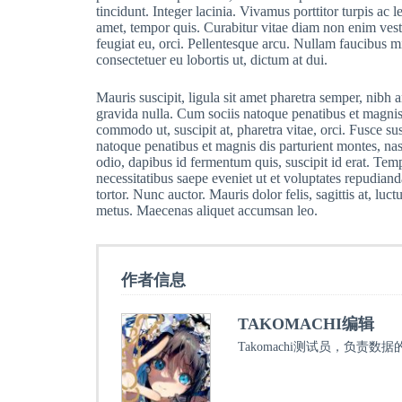
tincidunt. Integer lacinia. Vivamus porttitor turpis ac 
amet, tempor quis. Curabitur vitae diam non enim vest
feugiat eu, orci. Pellentesque arcu. Nullam faucibus m
consectetuer eu lobortis ut, dictum at dui.
Mauris suscipit, ligula sit amet pharetra semper, nibh a
gravida nulla. Cum sociis natoque penatibus et magnis 
commodo ut, suscipit at, pharetra vitae, orci. Fusce sus
natoque penatibus et magnis dis parturient montes, nas
odio, dapibus id fermentum quis, suscipit id erat. Tem
necessitatibus saepe eveniet ut et voluptates repudian
tortor. Nunc auctor. Mauris dolor felis, sagittis at, l
metus. Maecenas aliquet accumsan leo.
作者信息
TAKOMACHI编辑
Takomachi测试员，负责