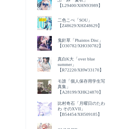
【L29400/XHN93989】
二色こぺ「SOU」
【Z48629/XHZ48629】
鬼針草「Phaistos Disc」
【O30782/XHO30782】
真白K大「over blue
summer」
【R72220/XHW33170】
モ誰「個人保存用学生写
真集」
【A28199/XHK24870】
比村奇石「月曜日のたわ
わ そのXVII」
【B54454/XH509185】