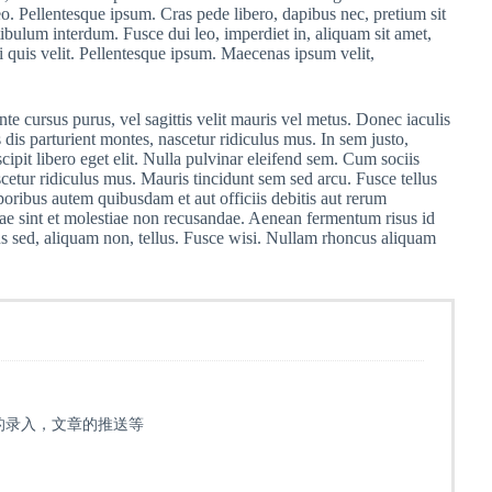
leo. Pellentesque ipsum. Cras pede libero, dapibus nec, pretium sit
ibulum interdum. Fusce dui leo, imperdiet in, aliquam sit amet,
i quis velit. Pellentesque ipsum. Maecenas ipsum velit,
nte cursus purus, vel sagittis velit mauris vel metus. Donec iaculis
dis parturient montes, nascetur ridiculus mus. In sem justo,
cipit libero eget elit. Nulla pulvinar eleifend sem. Cum sociis
cetur ridiculus mus. Mauris tincidunt sem sed arcu. Fusce tellus
poribus autem quibusdam et aut officiis debitis aut rerum
dae sint et molestiae non recusandae. Aenean fermentum risus id
uctus sed, aliquam non, tellus. Fusce wisi. Nullam rhoncus aliquam
数据的录入，文章的推送等