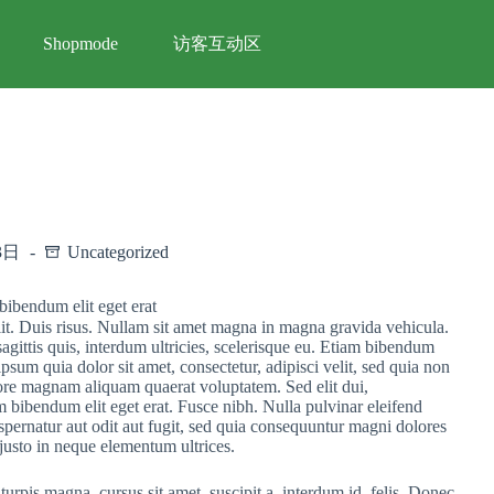
访客互动区
Shopmode
3日
Uncategorized
bibendum elit eget erat
lit. Duis risus. Nullam sit amet magna in magna gravida vehicula.
sagittis quis, interdum ultricies, scelerisque eu. Etiam bibendum
psum quia dolor sit amet, consectetur, adipisci velit, sed quia non
re magnam aliquam quaerat voluptatem. Sed elit dui,
m bibendum elit eget erat. Fusce nibh. Nulla pulvinar eleifend
pernatur aut odit aut fugit, sed quia consequuntur magni dolores
 justo in neque elementum ultrices.
urpis magna, cursus sit amet, suscipit a, interdum id, felis. Donec