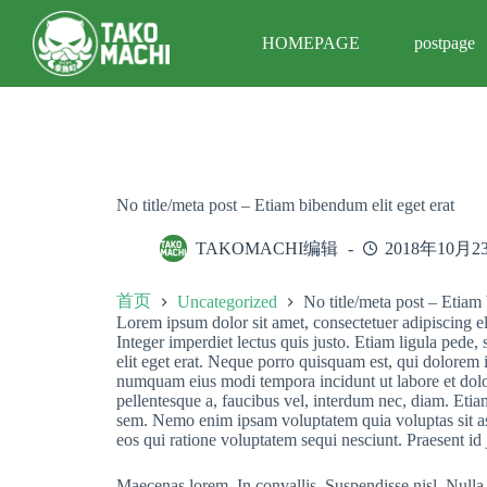
跳
HOMEPAGE
postpage
过
内
容
No title/meta post – Etiam bibendum elit eget erat
TAKOMACHI编辑
2018年10月2
首页
Uncategorized
No title/meta post – Etiam 
Lorem ipsum dolor sit amet, consectetuer adipiscing e
Integer imperdiet lectus quis justo. Etiam ligula pede, 
elit eget erat. Neque porro quisquam est, qui dolorem i
numquam eius modi tempora incidunt ut labore et dolo
pellentesque a, faucibus vel, interdum nec, diam. Etia
sem. Nemo enim ipsam voluptatem quia voluptas sit as
eos qui ratione voluptatem sequi nesciunt. Praesent id
Maecenas lorem. In convallis. Suspendisse nisl. Nulla t