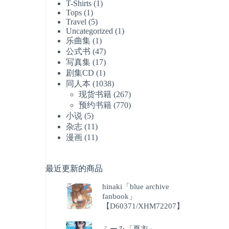
T-Shirts
(1)
Tops
(1)
Travel
(5)
Uncategorized
(1)
乐曲集
(1)
公式书
(47)
写真集
(17)
剧集CD
(1)
同人本
(1038)
现货书籍
(267)
预约书籍
(770)
小说
(5)
杂志
(11)
漫画
(11)
最近更新的商品
hinaki「blue archive
fanbook」
【D60371/XHM72207】
ふーみ「夏衣」