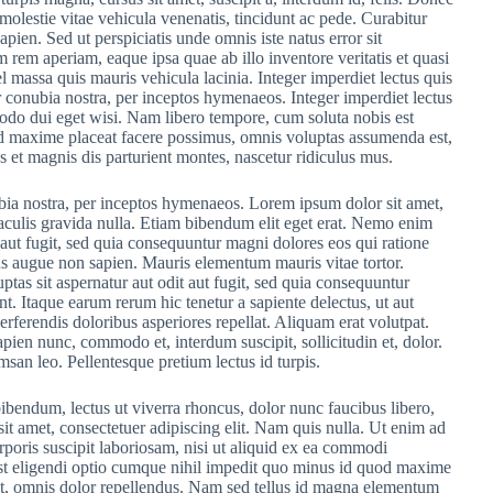
molestie vitae vehicula venenatis, tincidunt ac pede. Curabitur
sapien. Sed ut perspiciatis unde omnis iste natus error sit
em aperiam, eaque ipsa quae ab illo inventore veritatis et quasi
l massa quis mauris vehicula lacinia. Integer imperdiet lectus quis
per conubia nostra, per inceptos hymenaeos. Integer imperdiet lectus
odo dui eget wisi. Nam libero tempore, cum soluta nobis est
d maxime placeat facere possimus, omnis voluptas assumenda est,
 et magnis dis parturient montes, nascetur ridiculus mus.
nubia nostra, per inceptos hymenaeos. Lorem ipsum dolor sit amet,
iaculis gravida nulla. Etiam bibendum elit eget erat. Nemo enim
 aut fugit, sed quia consequuntur magni dolores eos qui ratione
s augue non sapien. Mauris elementum mauris vitae tortor.
s sit aspernatur aut odit aut fugit, sed quia consequuntur
t. Itaque earum rerum hic tenetur a sapiente delectus, ut aut
erferendis doloribus asperiores repellat. Aliquam erat volutpat.
ien nunc, commodo et, interdum suscipit, sollicitudin et, dolor.
an leo. Pellentesque pretium lectus id turpis.
ibendum, lectus ut viverra rhoncus, dolor nunc faucibus libero,
sit amet, consectetuer adipiscing elit. Nam quis nulla. Ut enim ad
oris suscipit laboriosam, nisi ut aliquid ex ea commodi
st eligendi optio cumque nihil impedit quo minus id quod maxime
t, omnis dolor repellendus. Nam sed tellus id magna elementum