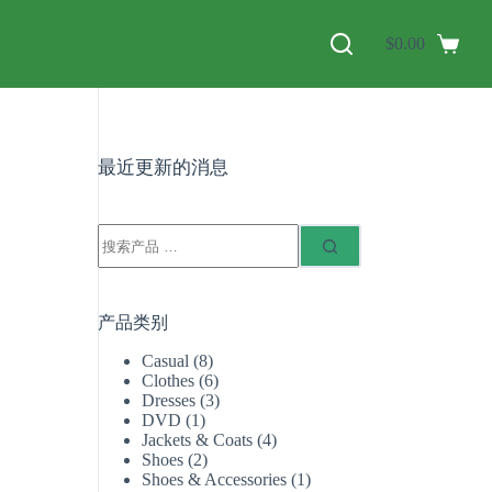
$
0.00
最近更新的消息
产品类别
Casual
(8)
Clothes
(6)
Dresses
(3)
DVD
(1)
Jackets & Coats
(4)
Shoes
(2)
Shoes & Accessories
(1)