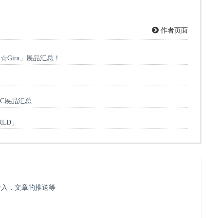
作者页面
atsu☆Gira」展品汇总！
」GSC展品汇总
RLD」
的录入，文章的推送等