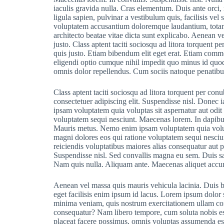
iaculis gravida nulla. Cras elementum. Duis ante orci, 
ligula sapien, pulvinar a vestibulum quis, facilisis vel 
voluptatem accusantium doloremque laudantium, totam r
architecto beatae vitae dicta sunt explicabo. Aenean ve
justo. Class aptent taciti sociosqu ad litora torquent 
quis justo. Etiam bibendum elit eget erat. Etiam comm
eligendi optio cumque nihil impedit quo minus id quo
omnis dolor repellendus. Cum sociis natoque penatibus
Class aptent taciti sociosqu ad litora torquent per co
consectetuer adipiscing elit. Suspendisse nisl. Donec 
ipsam voluptatem quia voluptas sit aspernatur aut odit
voluptatem sequi nesciunt. Maecenas lorem. In dapibu
Mauris metus. Nemo enim ipsam voluptatem quia volupta
magni dolores eos qui ratione voluptatem sequi nesciun
reiciendis voluptatibus maiores alias consequatur aut p
Suspendisse nisl. Sed convallis magna eu sem. Duis sap
Nam quis nulla. Aliquam ante. Maecenas aliquet accums
Aenean vel massa quis mauris vehicula lacinia. Duis b
eget facilisis enim ipsum id lacus. Lorem ipsum dolor 
minima veniam, quis nostrum exercitationem ullam corp
consequatur? Nam libero tempore, cum soluta nobis e
placeat facere possimus, omnis voluptas assumenda es