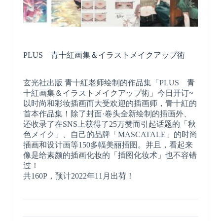
PLUS 青十紅画集＆イラストメイクアップ術
玄光社出版 青十紅老师绘制的作品集「PLUS 青
十紅画集＆イラストメイクアップ術」今日开订~
以时尚和彩妆插画而大受欢迎的插画师，青十紅的
首本作品集！除了封面·卷头全新绘制的插画外、
还收录了在SNS上获得了25万赞而引起话题的「秋
色メイク」、自己的品牌「MASCATALE」的时尚
插画和设计画等150多幅美丽插图。并且，看起来
像是给素颜的插画化妆的「插图化妆术」也不容错
过！
共160P，预计2022年11月出荷！