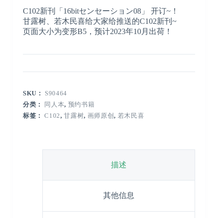
C102新刊「16bitセンセーション08」 开订~！
甘露树、若木民喜给大家给推送的C102新刊~
页面大小为变形B5，预计2023年10月出荷！
SKU：
S90464
分类：
同人本
,
预约书籍
标签：
C102
,
甘露树
,
画师原创
,
若木民喜
描述
其他信息