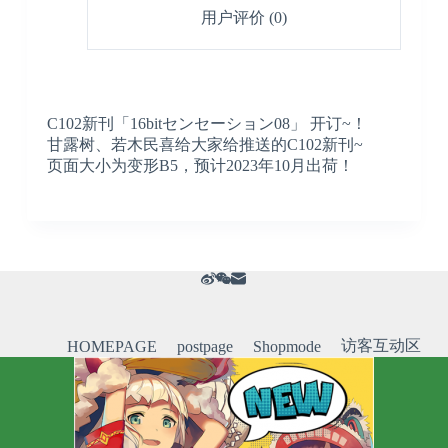
用户评价 (0)
C102新刊「16bitセンセーション08」 开订~！
甘露树、若木民喜给大家给推送的C102新刊~
页面大小为变形B5，预计2023年10月出荷！
访客互动区
HOMEPAGE
postpage
Shopmode