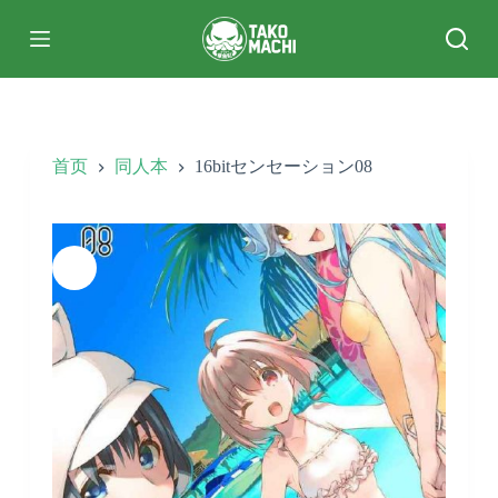
跳
过
内
容
首页
同人本
16bitセンセーション08