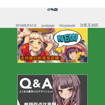
访客互动区
HOMEPAGE
postpage
Shopmode