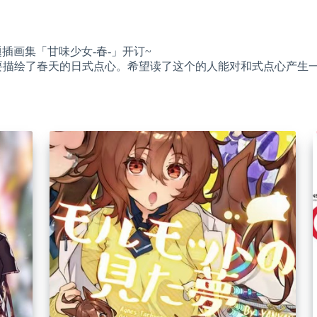
插画集「甘味少女-春-」开订~
要描绘了春天的日式点心。希望读了这个的人能对和式点心产生