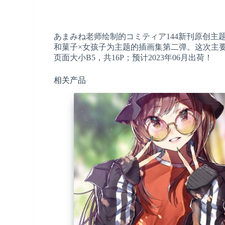
あまみね老师绘制的コミティア144新刊原创主题
和菓子×女孩子为主题的插画集第二弹。这次主
页面大小B5，共16P；预计2023年06月出荷！
相关产品