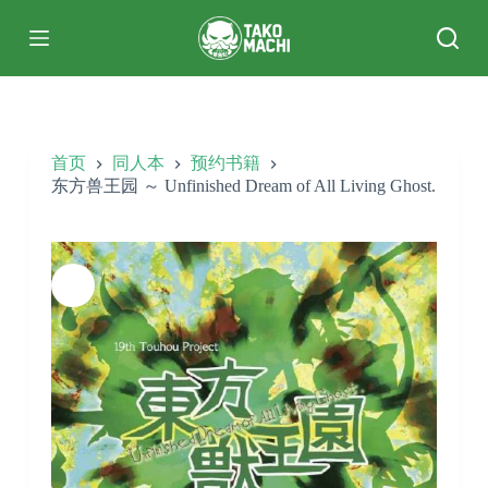
跳
过
内
容
首页
同人本
预约书籍
东方兽王园 ～ Unfinished Dream of All Living Ghost.