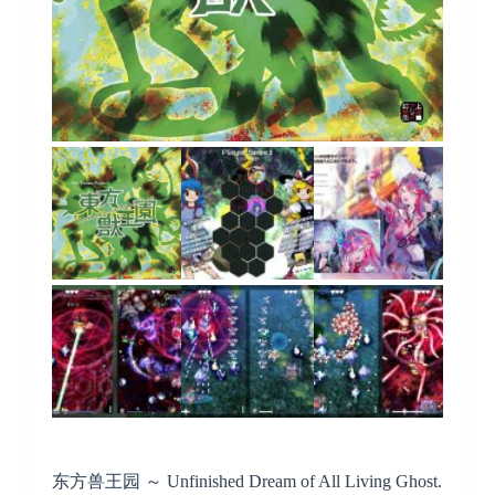
东方兽王园 ～ Unfinished Dream of All Living Ghost.