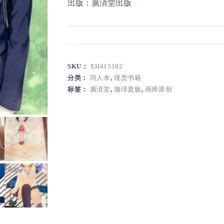
出版：廣済堂出版
SKU：
XH415182
分类：
同人本
,
现货书籍
标签：
廣済堂
,
珈琲貴族
,
画师原创