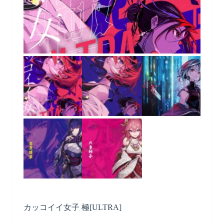
カッコイイ女子 極[ULTRA]