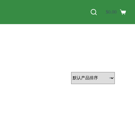
$
0.00