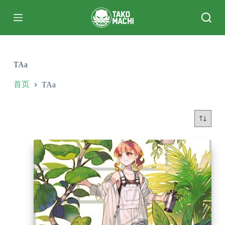
跳
过
内
容
TAa
首页
TAa