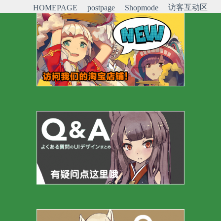
访客互动区
HOMEPAGE
postpage
Shopmode