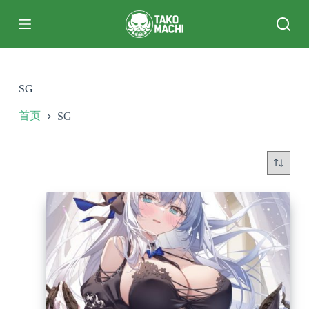
跳
过
内
容
SG
首页
SG