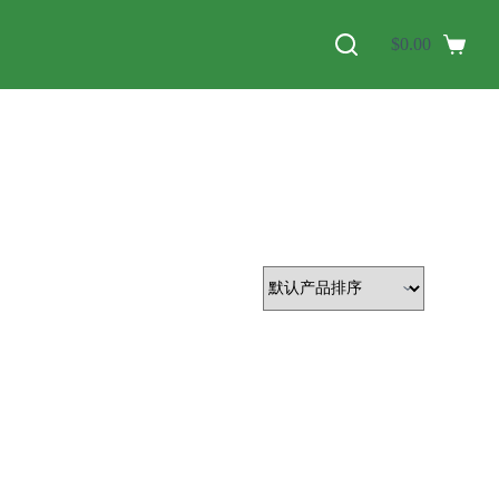
$
0.00