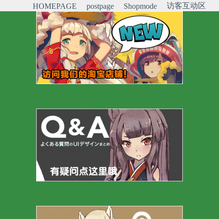
访客互动区
HOMEPAGE
postpage
Shopmode