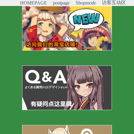
访客互动区
HOMEPAGE
postpage
Shopmode