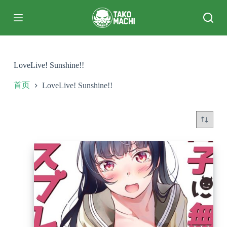
跳
过
内
容
LoveLive! Sunshine!!
首页
LoveLive! Sunshine!!