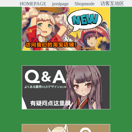
访客互动区
HOMEPAGE
postpage
Shopmode