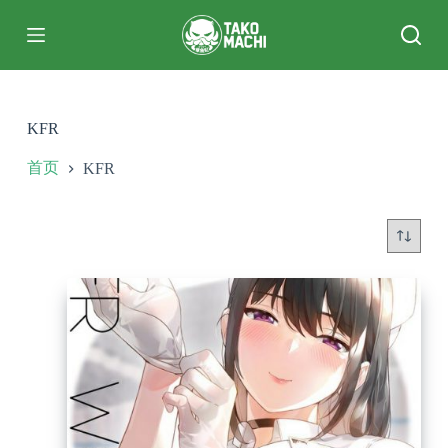
跳
过
内
容
KFR
首页
KFR