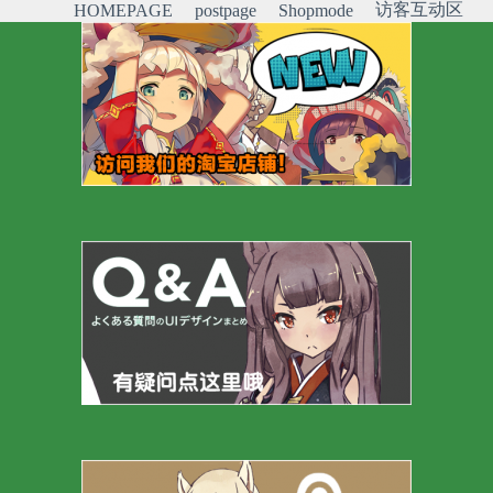
访客互动区
HOMEPAGE
postpage
Shopmode