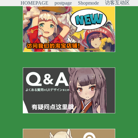
访客互动区
HOMEPAGE
postpage
Shopmode