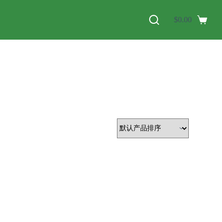
$
0.00