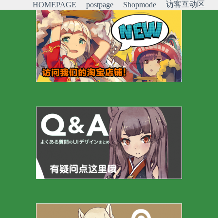
访客互动区
HOMEPAGE
postpage
Shopmode