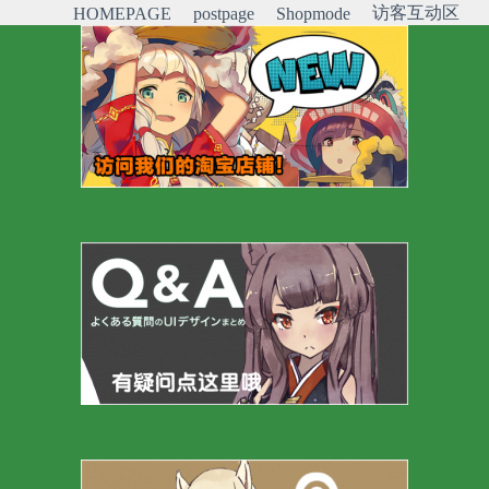
访客互动区
HOMEPAGE
postpage
Shopmode