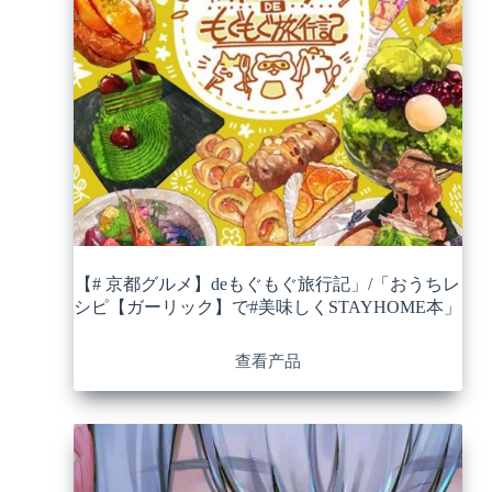
【# 京都グルメ】deもぐもぐ旅行記」/「おうちレ
シピ【ガーリック】で#美味しくSTAYHOME本」
查看产品