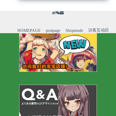
访客互动区
HOMEPAGE
postpage
Shopmode