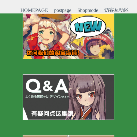
访客互动区
HOMEPAGE
postpage
Shopmode