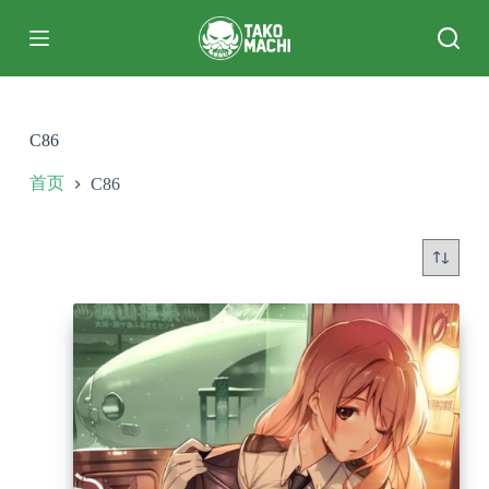
跳
过
内
容
C86
首页
C86