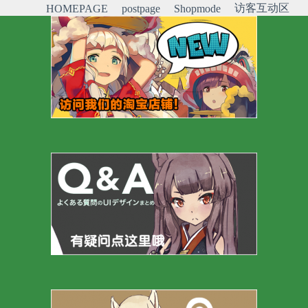
访客互动区
HOMEPAGE
postpage
Shopmode