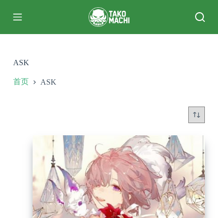
跳
过
内
容
ASK
首页
ASK