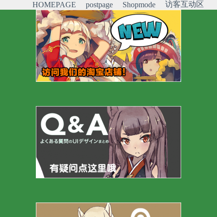
访客互动区
HOMEPAGE
postpage
Shopmode