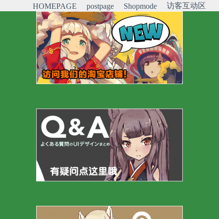
访客互动区
HOMEPAGE
postpage
Shopmode