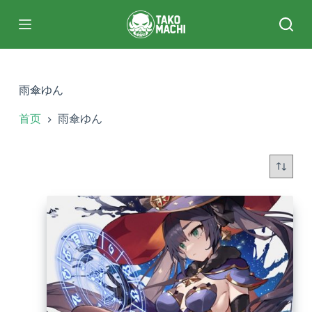
跳
过
内
容
雨傘ゆん
首页
雨傘ゆん