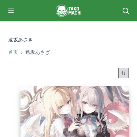
跳
过
内
容
遠坂あさぎ
首页
遠坂あさぎ