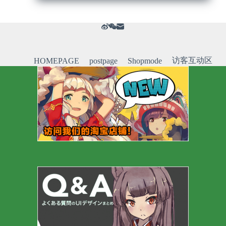
访客互动区
HOMEPAGE
postpage
Shopmode