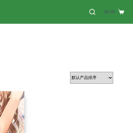
$
0.00