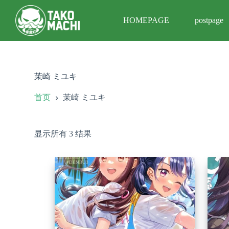
跳
HOMEPAGE
postpage
过
内
容
茉崎 ミユキ
首页
茉崎 ミユキ
显示所有 3 结果