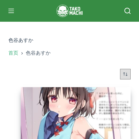
跳
过
内
容
色谷あすか
首页
色谷あすか