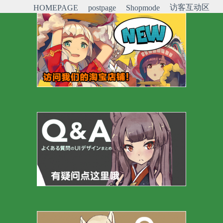
访客互动区
HOMEPAGE
postpage
Shopmode