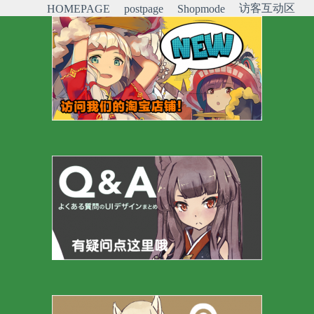
访客互动区
HOMEPAGE
postpage
Shopmode