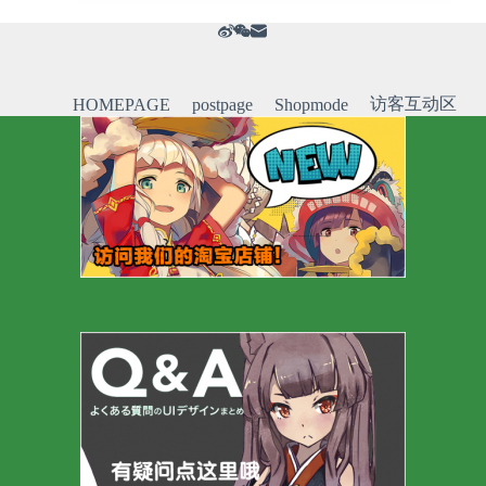
访客互动区
HOMEPAGE
postpage
Shopmode