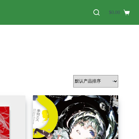
$
0.00