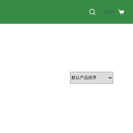
$
0.00