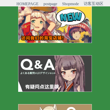
访客互动区
HOMEPAGE
postpage
Shopmode